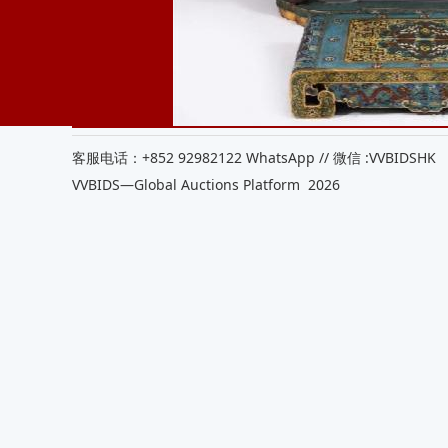
客服电话：+852 92982122 WhatsApp // 微信 :VVBIDSHK 客服
VVBIDS—Global Auctions Platform 2026