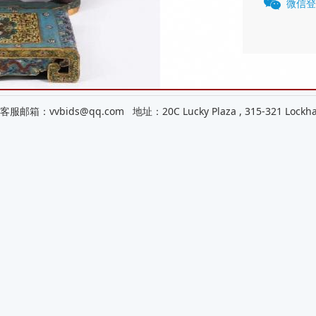
微信登
邮箱：vvbids@qq.com 地址：20C Lucky Plaza , 315-321 Lockhart 