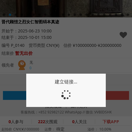
晋代顾愷之烈女仁智图绢本真迹
开始于：2025-06-23 10:00
结束于：2025-10-01 15:00
编号
P_0140
货币类型
CNY(¥)
估价
¥100000000-¥200000000
暂无出价
结束价
无
领先者
0
请登录后参与拍卖
建立链接...
注册
登录
拍卖须知
如何竞买
|
客服热线：+852 92982122 WhatsApp // 微信 :VVBIDSHK
0
人参与
222
次围观
0
人关注
下载APP
待定
起拍价
CNY(¥)1000000
运费：
溢价：
10.00%