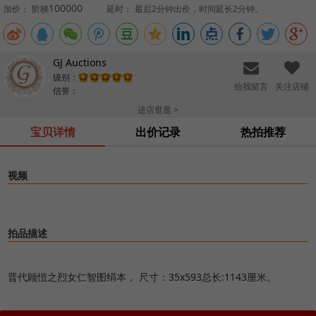
100000
加价：
阶梯
延时：
最后2分钟出价，时间延长2分钟。
GJ Auctions
级别：
给我留言
关注店铺
信誉：
进店逛逛 >
宝贝详情
出价记录
热拍推荐
视频
拍品描述
晋代顾愷之烈女仁智图绢本， 尺寸：35x593总长:1143厘米。