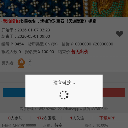
(竞拍报名)
乾隆御制，满镶珍珠宝石《天道酬勤》铜扁
开始于：2026-01-07 03:23
结束于：2026-05-01 09:00
编号
P_0454
货币类型
CNY(¥)
估价
¥10000000-¥20000000
暂无出价
报名人数
0
报名费
¥ 100.00
结束价
无
领先者
0
请登录后参与拍卖
建立链接...
注册
登录
拍卖须知
如何竞买
|
客服热线：+852 92982122 WhatsApp // 微信 :VVBIDSHK
0
人参与
172
次围观
1
人关注
下载APP
待定
起拍价
CNY(¥)100000
运费：
溢价：
10.00%