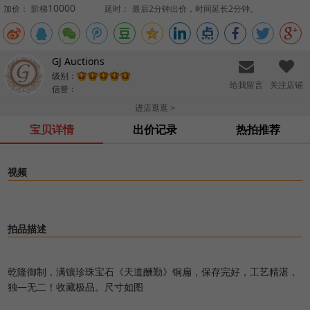
10000
加价：
阶梯
延时：
最后2分钟出价，时间延长2分钟。
GJ Auctions
级别：
给我留言
关注店铺
信誉：
进店逛逛 >
宝贝详情
出价记录
热拍推荐
视频
拍品描述
乾隆御制，满镶珍珠宝石《天道酬勤》铜扁，保存完好，工艺精湛，
独―无二！收藏极品。尺寸如图