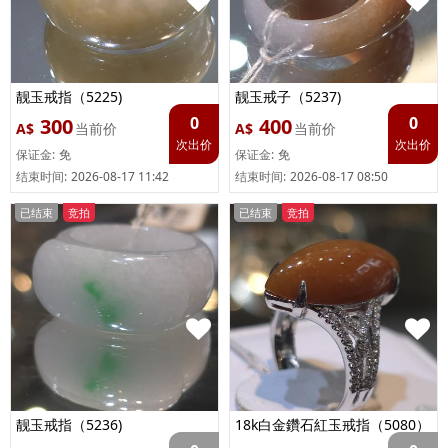
靓玉戒指（5225)
靓玉戒子（5237)
0
0
300
400
A$
当前价
A$
当前价
次出价
次出价
保证金:
免
保证金:
免
结束时间:
2026-08-17 11:42
结束时间:
2026-08-17 08:50
已结束
竞拍
已结束
竞拍
靓玉戒指（5236)
18k白金鑽石紅玉戒指（5080）
鑽石共96粒0.32ct