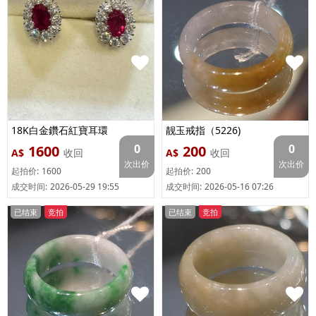
18K白金鑽石紅寶耳環
靓玉戒指（5226)
0
0
1600
200
A$
收回
A$
收回
次出价
次出价
起拍价:
1600
起拍价:
200
成交时间:
2026-05-29 19:55
成交时间:
2026-05-16 07:26
已结束
竞拍
已结束
竞拍