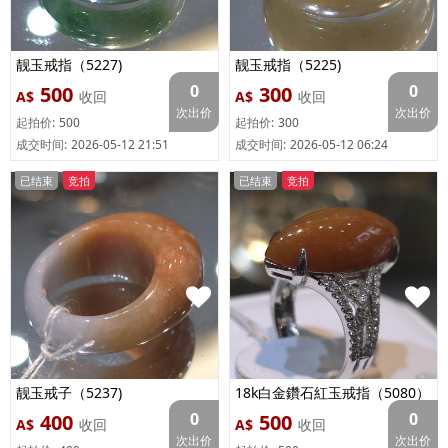
靓玉戒指（5227)
靓玉戒指（5225)
0
0
500
300
A$
收回
A$
收回
次出价
次出价
起拍价:
500
起拍价:
300
成交时间:
2026-05-12 21:51
成交时间:
2026-05-12 06:24
已结束
竞拍
已结束
竞拍
靓玉戒子（5237)
18k白金鑽石紅玉戒指（5080）
鑽石共96粒0.32ct
0
0
400
500
A$
收回
A$
收回
次出价
次出价