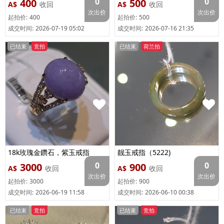
0
0
400
500
A$
收回
A$
收回
次出价
次出价
起拍价:
400
起拍价:
500
成交时间:
2026-07-19 05:02
成交时间:
2026-07-16 21:35
已结束
竞拍
已结束
荷兰拍
18k玫瑰金鑽石，紫玉戒指
靓玉戒指（5222)
（5078）
0
0
3000
900
A$
收回
A$
收回
次出价
次出价
起拍价:
3000
起拍价:
900
成交时间:
2026-06-19 11:58
成交时间:
2026-06-10 00:38
已结束
竞拍
已结束
竞拍