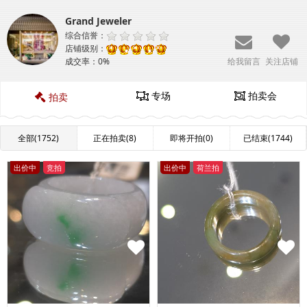
Grand Jeweler
综合信誉：
店铺级别：
成交率：
0%
给我留言
关注店铺
专场
拍卖会
拍卖
全部(1752)
正在拍卖(8)
即将开拍(0)
已结束(1744)
出价中
竞拍
出价中
荷兰拍