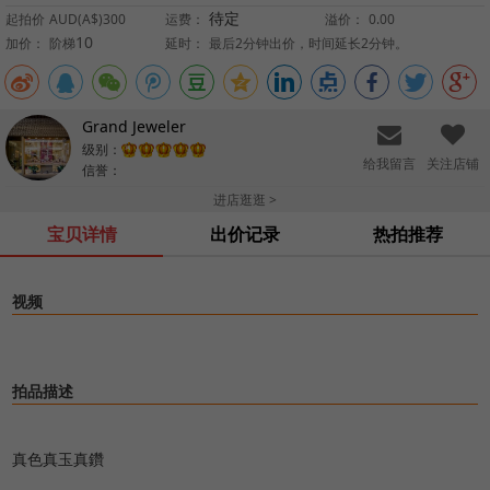
待定
起拍价
AUD(A$)300
运费：
溢价：
0.00
10
加价：
阶梯
延时：
最后2分钟出价，时间延长2分钟。
Grand Jeweler
级别：
给我留言
关注店铺
信誉：
进店逛逛 >
宝贝详情
出价记录
热拍推荐
视频
拍品描述
真色真玉真鑽