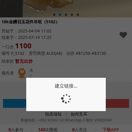
18k金鑽召玉花件吊咀（5102）
开始于：2025-04-04 11:02
结束于：2025-07-14 17:25
1100
一口价
编号
P_5102
货币类型
AUD(A$)
估价
A$1250-A$3150
暂无出价
结束价
无
领先者
0
建立链接...
请登录后参与拍卖
注册
登录
拍卖须知
如何竞买
|
客服热线：+852 92982122 WhatsApp // 微信 :VVBIDSHK
0
人参与
143
次围观
0
人关注
下载APP