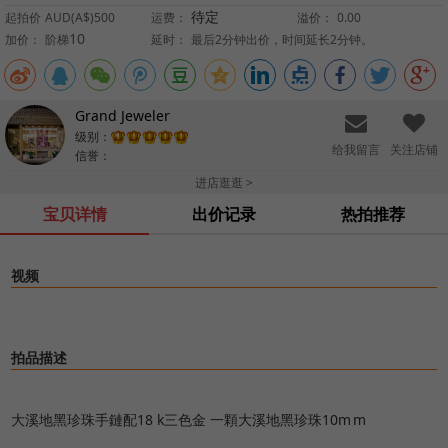
待定
起拍价
AUD(A$)500
运费：
溢价：
0.00
10
加价：
阶梯
延时：
最后2分钟出价，时间延长2分钟。
Grand Jeweler
级别：
给我留言
关注店铺
信誉：
进店逛逛 >
宝贝详情
出价记录
热拍推荐
视频
拍品描述
大溪地黑珍珠手鏈配18 k三色金 一顆大溪地黑珍珠10m m