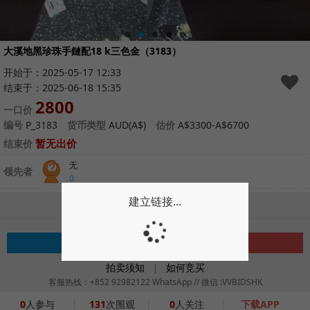
大溪地黑珍珠手鏈配18 k三色金（3183）
开始于：2025-05-17 12:33
结束于：2025-06-18 15:35
2800
一口价
编号
P_3183
货币类型
AUD(A$)
估价
A$3300-A$6700
暂无出价
结束价
无
领先者
0
建立链接...
请登录后参与拍卖
注册
登录
拍卖须知
如何竞买
|
客服热线：+852 92982122 WhatsApp // 微信 :VVBIDSHK
0
人参与
131
次围观
0
人关注
下载APP