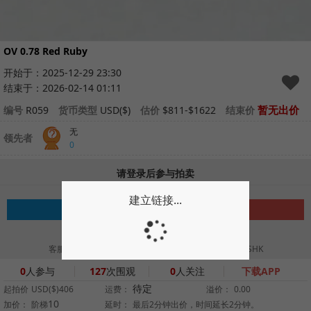
OV 0.78 Red Ruby
开始于：2025-12-29 23:30
结束于：2026-02-14 01:11
暂无出价
编号
R059
货币类型
USD($)
估价
$811-$1622
结束价
无
领先者
0
请登录后参与拍卖
建立链接...
注册
登录
拍卖须知
如何竞买
|
客服热线：+852 92982122 WhatsApp // 微信 :VVBIDSHK
0
人参与
127
次围观
0
人关注
下载APP
待定
起拍价
USD($)406
运费：
溢价：
0.00
10
加价：
阶梯
延时：
最后2分钟出价，时间延长2分钟。